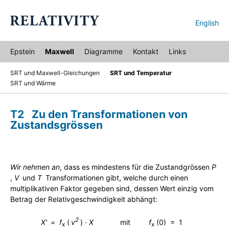
English
Epstein
Maxwell
Diagramme
Kontakt
Links
SRT und Maxwell-Gleichungen
SRT und Temperatur
SRT und Wärme
T2 Zu den Transformationen von
Zustandsgrössen
Wir nehmen an
, dass es mindestens für die Zustandgrössen
P
,
V
j
und
T
j
Transformationen gibt, welche durch einen
multiplikativen Faktor gegeben sind, dessen Wert einzig vom
Betrag der Relativgeschwindigkeit abhängt:
2
X'
j
=
f
(
j
v
j
) ·
X
mmmm
mit
mm
f
(0) = 1
x
x