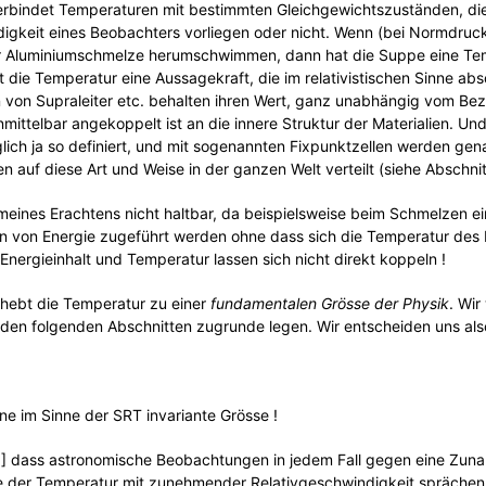
erbindet Temperaturen mit bestimmten Gleichgewichtszuständen, d
digkeit eines Beobachters vorliegen oder nicht. Wenn (bei Normdruc
er Aluminiumschmelze herumschwimmen, dann hat die Suppe eine Te
 die Temperatur eine Aussagekraft, die im relativistischen Sinne abso
von Supraleiter etc. behalten ihren Wert, ganz unabhängig vom Bez
mittelbar angekoppelt ist an die innere Struktur der Materialien. Und
lich ja so definiert, und mit sogenannten Fixpunktzellen werden ge
 auf diese Art und Weise in der ganzen Welt verteilt (siehe Abschni
 meines Erachtens nicht haltbar, da beispielsweise beim Schmelzen e
n von Energie zugeführt werden ohne dass sich die Temperatur des 
 Energieinhalt und Temperatur lassen sich nicht direkt koppeln !
rhebt die Temperatur zu einer
fundamentalen Grösse der Physik
. Wir
den folgenden Abschnitten zugrunde legen. Wir entscheiden uns als
ine im Sinne der SRT invariante Grösse !
0] dass astronomische Beobachtungen in jedem Fall gegen eine Zu
der Temperatur mit zunehmender Relativgeschwindigkeit sprächen: