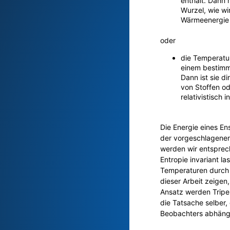
enthält. Dann
Wurzel, wie wi
Wärmeenergie 
oder
die Temperatu
einem bestimm
Dann ist sie d
von Stoffen o
relativistisch i
mmm
Die Energie eines E
der vorgeschlagenen
werden wir entsprec
Entropie invariant l
Temperaturen durch
dieser Arbeit zeigen
Ansatz werden Tripe
die Tatsache selber,
Beobachters abhängi