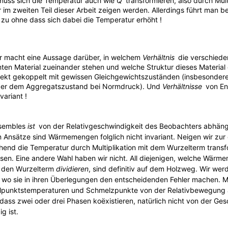
 muss sich die Temperatur auch wie
Q
j
transformieren, also durch Mult
r im zweiten Teil dieser Arbeit zeigen werden. Allerdings führt man
zu ohne dass sich dabei die Temperatur erhöht !
r macht eine Aussage darüber, in welchem
Verhältnis
j
die verschiede
ten Material zueinander stehen und welche Struktur dieses Material
irekt gekoppelt mit gewissen Gleichgewichtszuständen (insbesonder
der dem Aggregatszustand bei Normdruck). Und
Verhältnisse
j
von En
nvariant !
nsembles
ist
j
von der Relativgeschwindigkeit des Beobachters abhängig
 Ansätze sind Wärmemengen folglich nicht invariant. Neigen wir zur
hend die Temperatur durch Multiplikation mit dem Wurzelterm transf
assen. Eine andere Wahl haben wir nicht. All diejenigen, welche Wär
 den Wurzelterm
dividieren
, sind definitiv auf dem Holzweg. Wir wer
, wo sie in ihren Überlegungen den entscheidenden Fehler machen. M
lpunktstemperaturen und Schmelzpunkte von der Relativbewegung 
 dass zwei oder drei Phasen koëxistieren, natürlich nicht von der Ge
g ist.