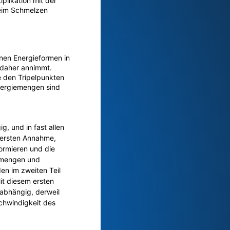
iplikation mit der
 beim Schmelzen
nen Energieformen in
 daher annimmt.
e den Tripelpunkten
ergiemengen sind
, und in fast allen
 ersten Annahme,
ormieren und die
memengen und
den im zweiten Teil
it diesem ersten
abhängig, derweil
schwindigkeit des