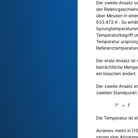
Der zweite Ansatz v
der Relativgeschwin
über Minuten in ein
933.473 K . So erhält
Sprungtemperaturen 
Temperaturbegriff un
Temperatur ursprüng
Referenztemperaturen
Der erste Ansatz ist
beträchtliche Menge
ein bisschen ändert.
Der zweite Ansatz e
zweiten Standpunkt 
T'
n
=
T
Die Temperatur ist e
Avramov meint in [1
gegen eine Abnahme 