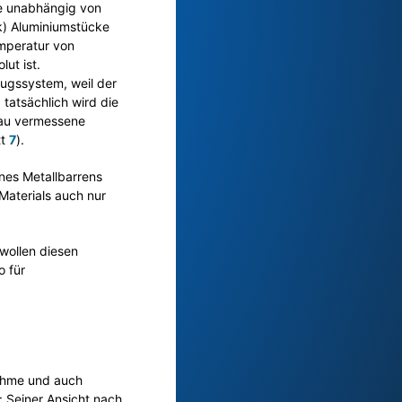
ie unabhängig von
k) Aluminiumstücke
mperatur von
lut ist.
ugssystem, weil der
 tatsächlich wird die
nau vermessene
tt
7
).
ines Metallbarrens
Materials auch nur
 wollen diesen
o für
nahme und auch
 Seiner Ansicht nach