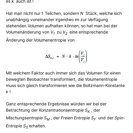
es
k
j
auch ist !
Hat man nicht nur 1 Teilchen, sondern
N
j
Stück, welche sich
unabhängig voneinander irgendwo im zur Verfügung
stehenden Volumen aufhalten können, so hat man bei der
Volumenänderung von
V
j
zu
V
j
eine entsprechende
1
2
Änderung der Volumenentropie von
Mit welchem Faktor auch immer sich das Volumen für einen
bewegten Beobachter transformiert, die Volumenentropie
muss sich gleich transformieren wie die Boltzmann-Konstante
k
!
Ganz entsprechende Ergebnisse würden wir bei der
Betrachtung der
Konzentrationsentropie S
, der
K
Mischungsentropie S
, der
Freien Entropie S
und der
Spin-
M
F
Entropie S
erhalten.
S