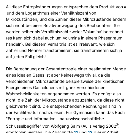
All diese Entropieänderungen entsprechen dem Produkt von
k
j
und dem Logarithmus einer Verhältniszahl von
Mikrozuständen, und die Zahlen dieser Mikrozustände ändern
sich nicht bei einer Relativbewegung des Beobachters. Sie
werden selber als Verhältniszahl zweier 'Volumina' berechnet
(es kann sich dabei auch um Volumina in einem Phasenraum
handeln). Bei diesem Verhältnis ist es irrelevant, wie sich
Zähler und Nenner transformieren, sie transformieren sich ja
auf jeden Fall gleich!
Die Berechnung der Gesamtentropie einer bestimmten Menge
eines idealen Gases ist aber keineswegs trivial, da die
verschiedenen Mikrozustände beispielsweise der kinetischen
Energie eines Gasteilchens mit ganz verschiedenen
Wahrscheinlichkeiten angenommen werden. Es genügt also
nicht, die Zahl der Mikrozustände abzuzählen, da diese nicht
gleichverteilt sind. Die entsprechenden Rechnungen sind in
der Fachliteratur nachzulesen. Für Gymnasien kann das Buch
"Entropie und Information - naturwissenschaftliche
2
Schlüsselbegriffe" von Wolfgang Salm (Aulis Verlag 2002
)
empfohlen werden. Die Abschnitte
11
und
12
dieser Arbeit