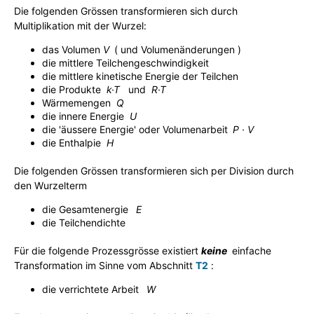
Die folgenden Grössen transformieren sich durch
Multiplikation mit der Wurzel:
das Volumen
V
j
( und Volumenänderungen )
die mittlere Teilchengeschwindigkeit
die mittlere kinetische Energie der Teilchen
die Produkte
k·T
n
und
R·T
Wärmemengen
Q
j
die innere Energie
U
j
die 'äussere Energie' oder Volumenarbeit
j
P · V
die Enthalpie
H
Die folgenden Grössen transformieren sich per Division durch
den Wurzelterm
die Gesamtenergie
j
E
j
die Teilchendichte
Für die folgende Prozessgrösse existiert
keine
j
einfache
Transformation im Sinne vom Abschnitt
T2
:
die verrichtete Arbeit
j
W