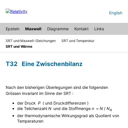
English
Epstein
Maxwell
Diagramme
Kontakt
Links
SRT und Maxwell-Gleichungen
SRT und Temperatur
SRT und Wärme
T32 Eine Zwischenbilanz
Nach den bisherigen Überlegungen sind die folgenden
Grössen invariant im Sinne der SRT :
der Druck
P
j
( und Druckdifferenzen )
die Teilchenzahl
N
j
und die Stoffmenge
n
j
=
N
/
N
A
der thermodynamische Wirkungsgrad als Quotient von
Temperaturen