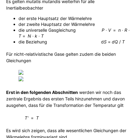
Es gelten
mutatis mutandis
weiterhin für alle
Inertialbeobachter
der erste Hauptsatz der Wärmelehre
der zweite Hauptsatz der Wärmelehre
die universelle Gasgleichung
mmmmm
P · V
j
=
n · R ·
T
=
N · k · T
die Beziehung
mmmmmimmmmmnmmm
d
S
=
d
Q
/
T
Für nicht-relativistische Gase gelten zudem die beiden
Gleichungen
Erst in den folgenden Abschnitten
werden wir noch das
zentrale Ergebnis des ersten Teils hinzunehmen und davon
ausgehen, dass für die Transformation der Temperatur gilt
T'
=
T
Es wird sich zeigen, dass alle wesentlichen Gleichungen der
Wärmelehre forminvariant sind.