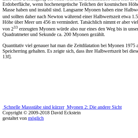
Erdoberfläche, wenn hochenergetische Teilchen der kosmischen Höhens
Masse haben und instabil sind. Langsame Myonen haben eine Halbwer
und sollten daher nach Newton während einer Halbwertszeit etwa 1.
Höhe über Meer um 456 m vermindert. Tatsächlich nimmt er aber vie
33
von 2
erzeugten Myonen würde also nur eines den Weg bis in unser
Quadratmeter und Sekunde ca. 200 Myonen gezählt.
Quantitativ viel genauer hat man die Zeitdilatation bei Myonen 19
Speicherring gehalten. Es zeigte sich, dass ihre Halbwertszeit bei d
13f].
Schnelle Massstäbe sind kürzer
Myonen 2: Die andere Sicht
Copyright © 2009-2018 David Eckstein
gestaltet von
möglich