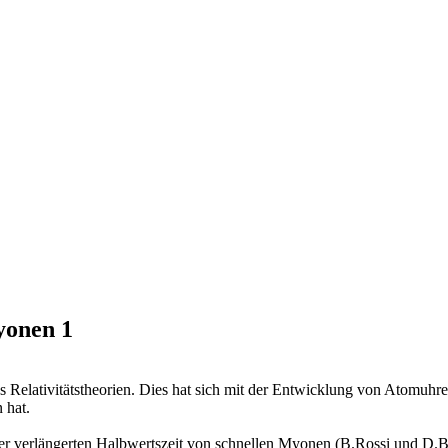
yonen 1
ns Relativitätstheorien. Dies hat sich mit der Entwicklung von Atomuh
 hat.
 in der verlängerten Halbwertszeit von schnellen Myonen (B.Rossi und D