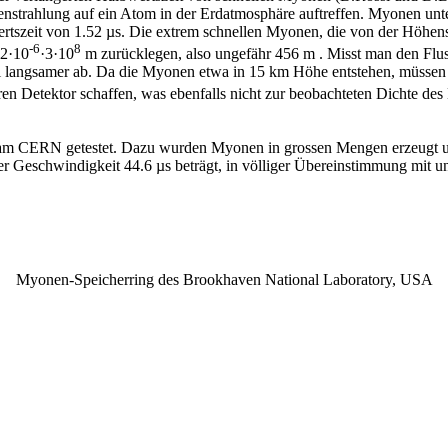
trahlung auf ein Atom in der Erdatmosphäre auftreffen. Myonen unters
tszeit von 1.52 µs. Die extrem schnellen Myonen, die von der Höhenst
-6
8
52·10
·3·10
m zurücklegen, also ungefähr 456 m . Misst man den Flus
l langsamer ab. Da die Myonen etwa in 15 km Höhe entstehen, müssen 
en Detektor schaffen, was ebenfalls nicht zur beobachteten Dichte d
75 am CERN getestet. Dazu wurden Myonen in grossen Mengen erzeugt u
ieser Geschwindigkeit 44.6 µs beträgt, in völliger Übereinstimmung mit 
Myonen-Speicherring des Brookhaven National Laboratory, USA